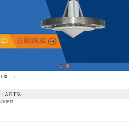
1
2
手操
hart
>
文件下载
新增信息