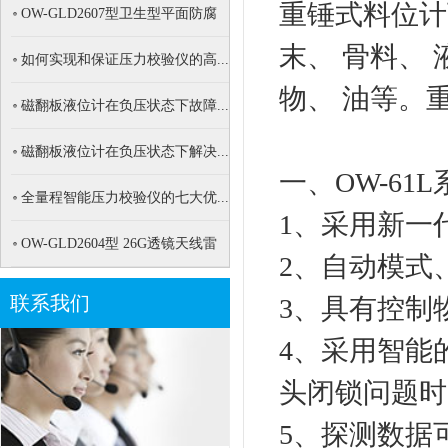
重锤式料位计
OW-GLD2607型卫生型平面防腐
26...
末、 骨料、 
如何实现和保证压力校验仪的高...
物、 油等。
磁翻板液位计在负压状态下故障...
磁翻板液位计在负压状态下解决...
一、OW-6
全量程智能压力校验仪的七大优...
1、采用新一
OW-GLD2604型 26G透镜天线雷
2、自动模式
达...
联系我们
3、具有控制
4、采用智能
头闭锁问题时
5、探测数据