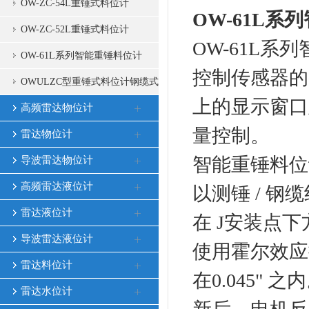
OW-ZC-54L重锤式料位计
OW-61L
系列
OW-ZC-52L重锤式料位计
OW-61L系
OW-61L系列智能重锤料位计
控制传感器的
OWULZC型重锤式料位计钢缆式
上的显示窗口
物位计
高频雷达物位计
量控制。
雷达物位计
智能重锤料位
导波雷达物位计
高频雷达液位计
以测锤 / 
雷达液位计
在 J安装点
导波雷达液位计
使用霍尔效应
雷达料位计
在0.045
雷达水位计