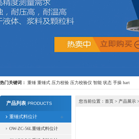
热门关键词：
重锤
重锤式
压力校验
压力校验仪
智能
状态
手操
hart
您当前位置：
首页
>
产品展示
产品列表
PRODUCTS
重锤式料位计
OW-ZC-56L重锤式料位计