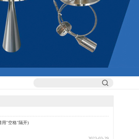
用"空格"隔开)
2023-03-29