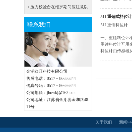
压力校验台在维护期间应注意以...
51L重锤式料位
联系我们
51L重锤料位计
一、重锤料位计
重锤料位计可用
料位计由传感器及控制
金湖欧旺科技有限公司
售后电话：0517－86686844
传真号码：0517－86686844
公司邮箱：jhowkj@163.com
公司地址：江苏省金湖县金湖路48-
11号
关于我们
新闻中