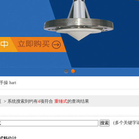
1
2
手操
hart
 > 系统搜索到约有
4
项符合
重锤式
的查询结果
(多个关键字请
锤式料位计