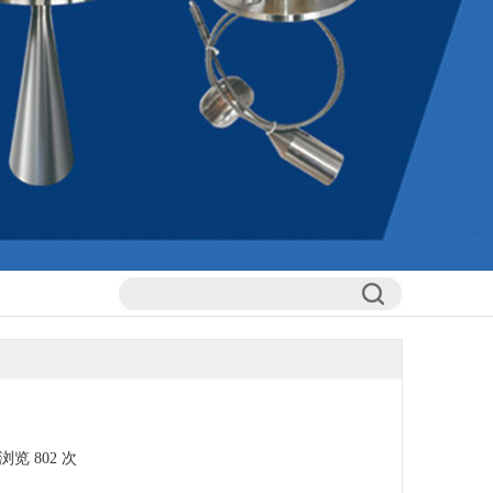
; 浏览
802 次