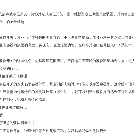
外贴式超声波液位开关（简称外贴式液位开关）是一种新型液位测量报警装置。其特有
存在的测量难题。
位开关，其不与介质接触的测量方式，不仅测量精度高，而且不用在容器壁上面开
监测容器内液面的高度，实现高、低位报警功能。也可将其输出信号接入DCS系统中
位开关的这些优点，使其应用范围很广。不仅适用于普通的液位测量场合，如：电
险品的行业。
波液位开关工作原理
位开关的探头贴于容器外壁，其发射的高频脉冲信号可以穿透容器壁。这个脉冲信
在容器壁内传播特性的检测和计算（综合波），就可以判断出液位是否达到了外贴式
至控制室，完成对液位的监测。
波液位开关功能特点
贴
@理想的液位测量方式
用于有剧毒的、强腐蚀性等各种复杂工况；以及易燃易爆的危险场合