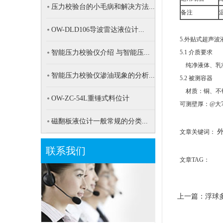
压力校验台的小毛病和解决方法...
备注
OW-DLD106导波雷达液位计...
5.外贴式超声
智能压力校验仪介绍 与智能压...
5.1 介质要求
纯净液体、乳
智能压力校验仪渗油现象的分析...
5.2 被测容器
材质：铜、不
OW-ZC-54L重锤式料位计
可测壁厚：@大7
磁翻板液位计一般常规的分类...
文章关键词：
联系我们
文章TAG：
上一篇：
浮球