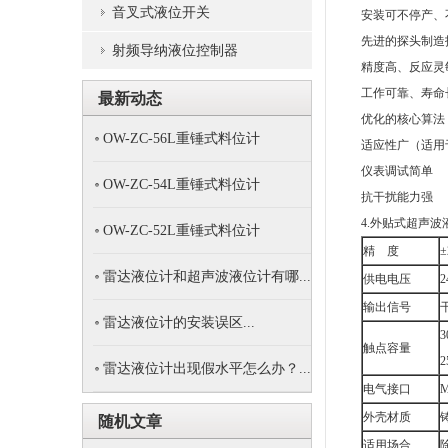
音叉式液位开关
安装可不停产、
先进的探头制造
射频导纳液位控制器
精度高、反应灵
工作可靠、寿命
最新动态
优化的核心算法
OW-ZC-56L重锤式料位计
适应性广（适用
仪表调试简单
OW-ZC-54L重锤式料位计
抗干扰能力强
4.外贴式超声
OW-ZC-52L重锤式料位计
精 度
±
雷达液位计和超声波液位计有哪...
供电电压
2
输出信号
雷达液位计的安装误区...
3
触点容量
2
雷达液位计出现假水平怎么办？...
电气接口
外壳材质
随机文章
适用场合