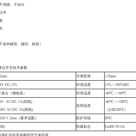
不清罐、不动火
技术
敏
长
于各种罐型、罐径、材质）
波液位开关技术参数
2mm
可测壁厚
≤70mm
4V DC±5%
环境湿度
15%～100%RH
干接点（继电器）
环境温度
-40℃～+60℃
0V AC/DC 1A(四线)
-40℃～+100℃
使用温度
50V AC/DC 5A(两线)
（@高200℃）
M20×1.5mm（要求适配）
防护等级
IP65
铸铝
防爆标志
ExdIICT6 Gb
除煤矿外的其他爆炸性气体环境