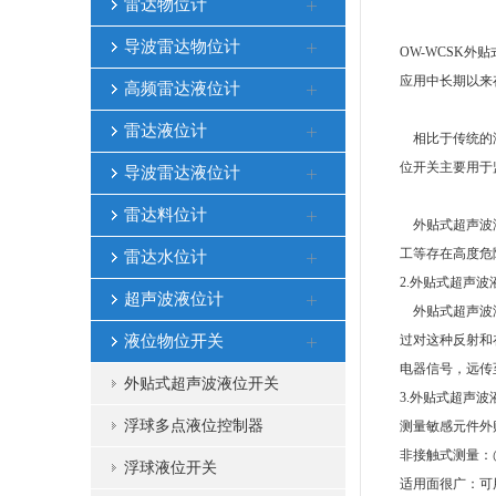
雷达物位计
导波雷达物位计
OW-WCSK
应用中长期以来
高频雷达液位计
雷达液位计
相比于传统的液
位开关主要用于
导波雷达液位计
雷达料位计
外贴式超声波液
工等存在高度危
雷达水位计
2.外贴式超声
超声波液位计
外贴式超声波液
液位物位开关
过对这种反射和
电器信号，远传
外贴式超声波液位开关
3.外贴式超声
浮球多点液位控制器
测量敏感元件外
非接触式测量：
浮球液位开关
适用面很广：可