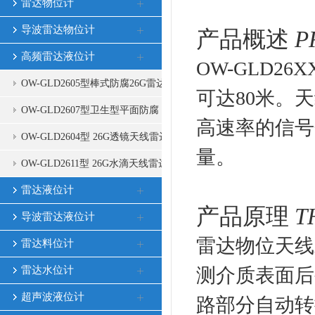
雷达物位计
导波雷达物位计
产品概述
P
高频雷达液位计
OW-GLD2
OW-GLD2605型棒式防腐26G雷达
可达80米。
物位计
OW-GLD2607型卫生型平面防腐
高速率的信号
26G雷达物位计
OW-GLD2604型 26G透镜天线雷达
量。
物位计
OW-GLD2611型 26G水滴天线雷达
物位计
雷达液位计
产品原理
T
导波雷达液位计
雷达物位天线
雷达料位计
雷达水位计
测介质表面后
超声波液位计
路部分自动转