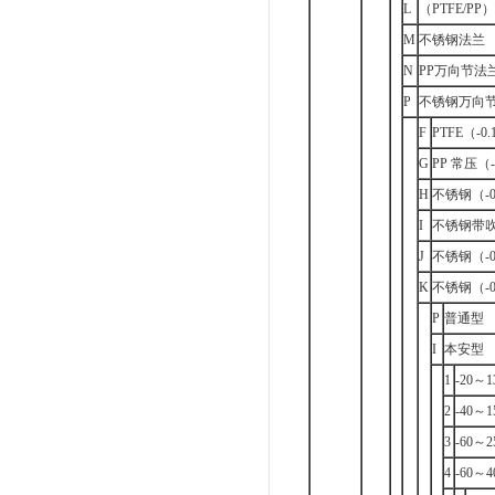
L
（PTFE/PP
M
不锈钢法兰
N
PP万向节法
P
不锈钢万向
F
PTFE（-0
G
PP 常压（
H
不锈钢（-0.
I
不锈钢带吹扫
J
不锈钢（-0
K
不锈钢（-0
P
普通型
I
本安型
1
-20～1
2
-40～1
3
-60～2
4
-60～4