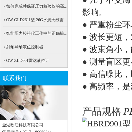
如何完成并保证压力校验仪的高...
影响。
OW-GLD2611型 26G水滴天线雷
● 严重粉尘
达...
智能压力校验仪工作中的正确操...
● 波长更短
射频导纳液位控制器
● 波束角小
● 测量盲区
OW-ZLD601雷达液位计
● 高信噪比
联系我们
● 高频率，
产品规格
P
金湖欧旺科技有限公司