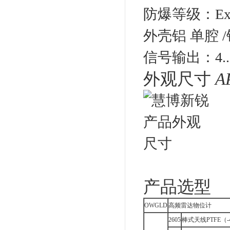
防爆等级：Exia Ⅱ
外壳铝 单腔 /
信号输出：4...2
外观尺寸
A
产品选型
OWGLD
高频雷达物位计
2605
棒式天线PTFE（-