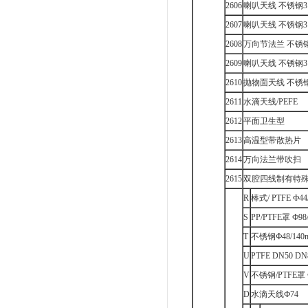
2606
喇叭天线 不锈钢31
2607
喇叭天线 不锈钢31
2608
万向节法兰 不锈钢3
2609
喇叭天线 不锈钢31
2610
抛物面天线 不锈钢3
2611
水滴天线/PEFE
2612
平面卫生型
2613
高温型带散热片
2614
万向法兰带吹扫
2615
双腔四线制有特
R
棒式/ PTFE Ф44
S
PP/PTFE罩 Ф98
T
不锈钢Ф48/140mm
U
PTFE DN50 DN
V
不锈钢/PTFE罩 Ф9
D
水滴天线Ф74